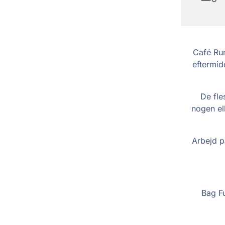
Café Rum
eftermid
De fle
nogen el
Arbejd p
Bag F