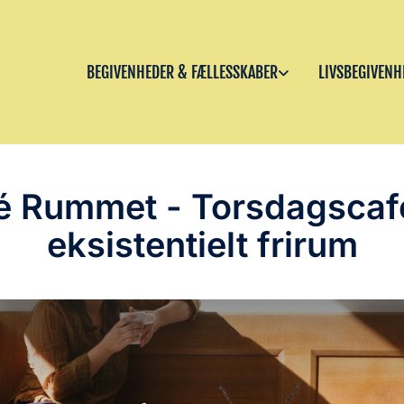
BEGIVENHEDER & FÆLLESSKABER
LIVSBEGIVENH
é Rummet - Torsdagscaf
eksistentielt frirum