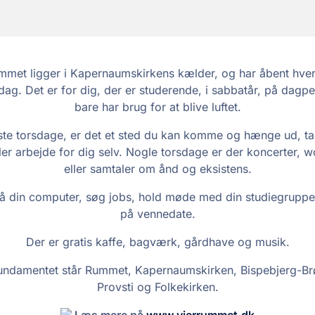
met ligger i Kapernaumskirkens kælder, og har åbent hver
dag. Det er for dig, der er studerende, i sabbatår, på dagpe
bare har brug for at blive luftet.
ste torsdage, er det et sted du kan komme og hænge ud, t
ler arbejde for dig selv. Nogle torsdage er der koncerter, 
eller samtaler om ånd og eksistens.
å din computer, søg jobs, hold møde med din studiegruppe 
på vennedate.
Der er gratis kaffe, bagværk, gårdhave og musik.
undamentet står Rummet, Kapernaumskirken, Bispebjerg-Br
Provsti og Folkekirken.
Læs mere på
www.vierrummet.dk