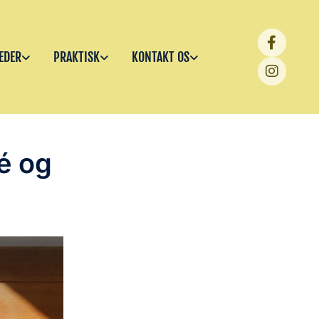
EDER
PRAKTISK
KONTAKT OS
é og