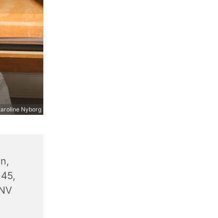
aroline Nyborg
n,
 45,
 NV