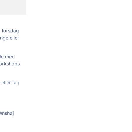
 torsdag
nge eller
ale med
workshops
eller tag
ønshøj