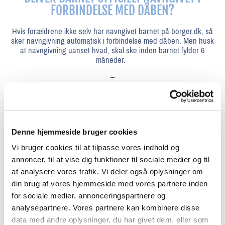
FORBINDELSE MED DÅBEN?
Hvis forældrene ikke selv har navngivet barnet på borger.dk, så
sker navngivning automatisk i forbindelse med dåben. Men husk
at navngivning uanset hvad, skal ske inden barnet fylder 6
måneder.
SKAL BEGGE FORÆLDRE VÆRE KRISTNE FOR AT
FÅ DERES BARN DØBT?
Det er ikke et krav at forældrene selv er døbt eller er medlem af
Denne hjemmeside bruger cookies
Folkekirken, for at få deres barn døbt. Vi blander os ikke i om I
Vi bruger cookies til at tilpasse vores indhold og
som forældre er troende eller ej. Dåben er en gave til alle, der
ønsker den for deres barn eller for sig selv. Og du er altid
annoncer, til at vise dig funktioner til sociale medier og til
velkommen til at kontakte præsten, hvis du har spørgsmål eller er
at analysere vores trafik. Vi deler også oplysninger om
i tvivl om om dit barn eller du selv skal døbes.
din brug af vores hjemmeside med vores partnere inden
for sociale medier, annonceringspartnere og
analysepartnere. Vores partnere kan kombinere disse
data med andre oplysninger, du har givet dem, eller som