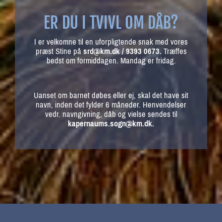
ER DU I TVIVL OM DÅB?
I er velkomne til en uforpligtende snak med vores
præst Stine på
srd@km.dk / 9393 0673.
Træffes
bedst om formiddagen. Mandag er fridag.
Uanset om barnet døbes eller ej, skal det have sit
navn, inden det fylder 6 måneder. Henvendelser
vedr. navngivning, dåb og vielse sendes til
kapernaums.sogn@km.dk.