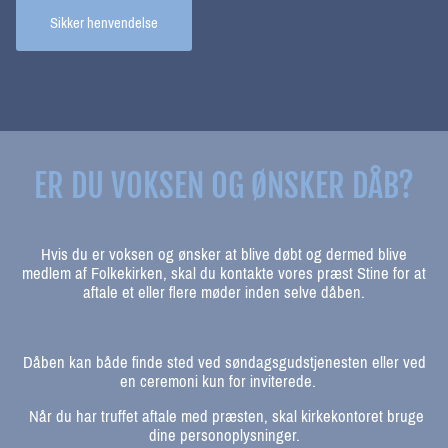
Sikker henvendelse
ER DU VOKSEN OG ØNSKER DÅB?
Hvis du er voksen og ønsker at blive døbt og dermed blive
medlem af Folkekirken, skal du kontakte vores præst Stine for at
aftale et eller flere møder inden selve dåben.
Dåben kan både finde sted ved søndagsgudstjenesten eller ved
en ceremoni kun for inviterede.
Når du har truffet aftale med præsten, skal kirkekontoret bruge
dine personoplysninger.