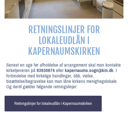
RETNINGSLINJER FOR
LOKALEUDLÅN I
KAPERNAUMSKIRKEN
Senest en uge før afholdelse af arrangement skal man kontakte
kirketjeneren på
93930674
eller
kapernaums.sogn@km.dk
.
I
forbindelse med kirkelige handlinger, dåb, vielse,
bisættelse/begravelse kan man låne kirkens menighegslokale.
Og dertil gælder følgende retningslinjer:
Retningslinjer for lokaleudlån i Kapernaumskirken