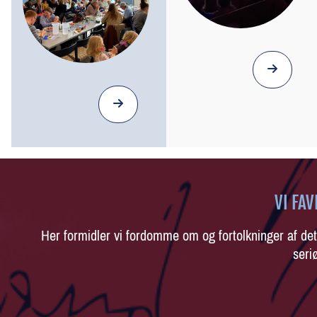
VI FA
Her formidler vi fordomme om og fortolkninger af de
seriø