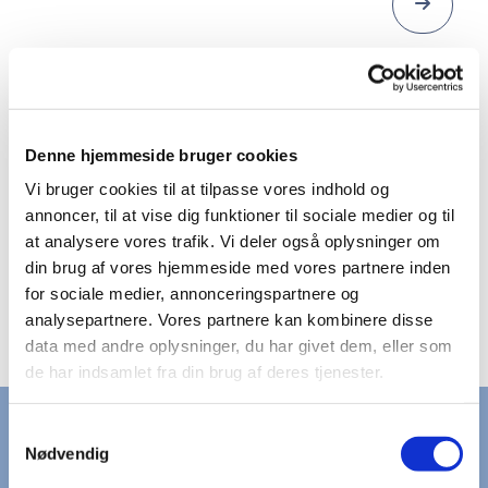
NAVNEÆNDRING
Ønsker I at ændre navn på bryllupsdagen? Det gør I
Denne hjemmeside bruger cookies
på Borger.dk senest 15 dage før vielsen - med bryllupsdatoen
Vi bruger cookies til at tilpasse vores indhold og
som ekspeditionsdato.
annoncer, til at vise dig funktioner til sociale medier og til
at analysere vores trafik. Vi deler også oplysninger om
din brug af vores hjemmeside med vores partnere inden
for sociale medier, annonceringspartnere og
analysepartnere. Vores partnere kan kombinere disse
data med andre oplysninger, du har givet dem, eller som
de har indsamlet fra din brug af deres tjenester.
Samtykkevalg
KONTAKT
Nødvendig