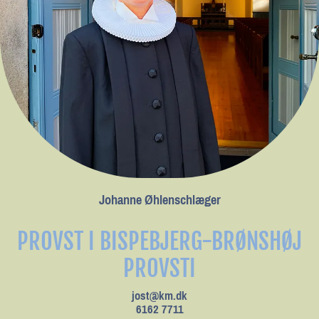
Johanne Øhlenschlæger
PROVST I BISPEBJERG-BRØNSHØJ
PROVSTI
jost@km.dk
6162 7711