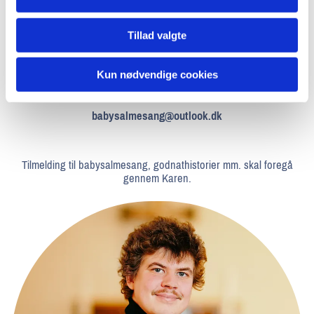
Karen Gramkow
Tillad valgte
KULTURMEDARBEJDER &
Kun nødvendige cookies
HUSBASSIST
babysalmesang@outlook.dk
Tilmelding til babysalmesang, godnathistorier mm. skal foregå
gennem Karen.