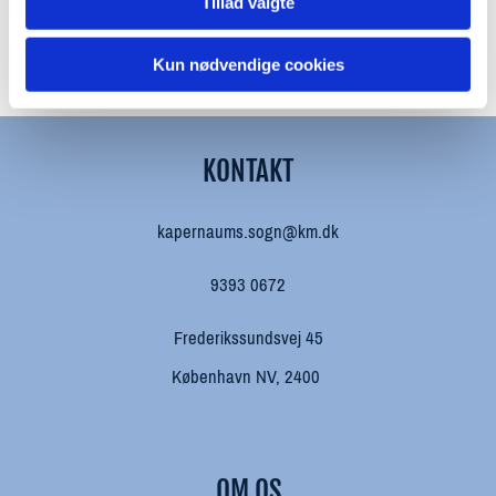
Tillad valgte
Kun nødvendige cookies
KONTAKT
kapernaums.sogn@km.dk
9393 0672
Frederikssundsvej 45
København NV, 2400
OM OS