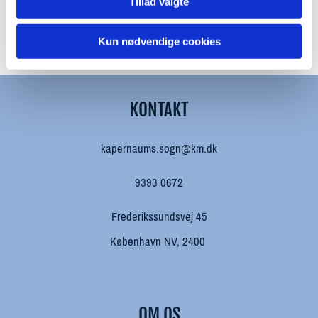
Tillad valgte
Kun nødvendige cookies
KONTAKT
kapernaums.sogn@km.dk
9393 0672
Frederikssundsvej 45
København NV, 2400
OM OS