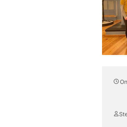
On
St