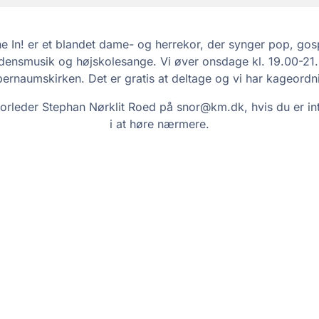
e In! er et blandet dame- og herrekor, der synger pop, gos
densmusik og højskolesange. Vi øver onsdage kl. 19.00-21.
ernaumskirken. Det er gratis at deltage og vi har kageordn
 korleder Stephan Nørklit Roed på snor@km.dk, hvis du er in
i at høre nærmere.