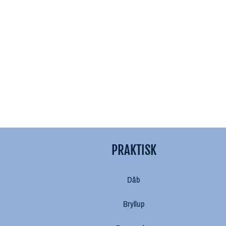
PRAKTISK
Dåb
Bryllup