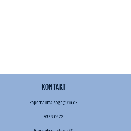
KONTAKT
kapernaums.sogn@km.dk
9393 0672
Frederikssundsvej 45