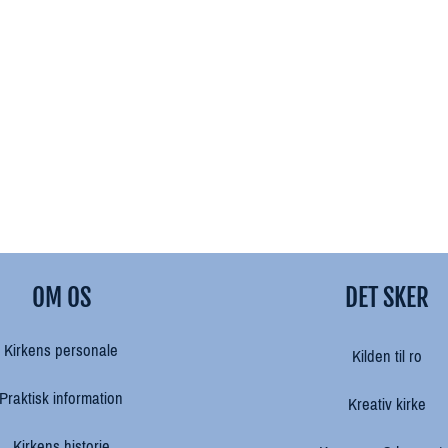
OM OS
DET SKER
Kirkens personale
Kilden til ro
Praktisk information
Kreativ kirke
Kirkens historie