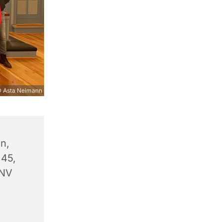
 Asta Neimann
n,
 45,
 NV