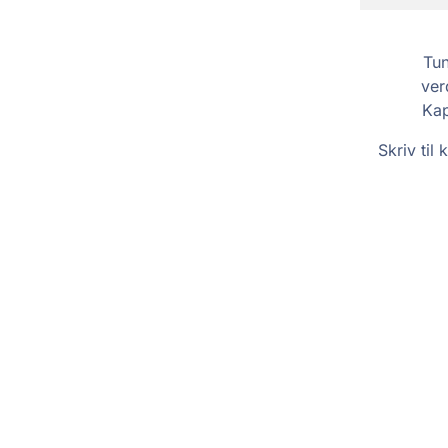
Tun
ver
Kap
Skriv til