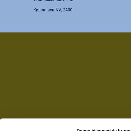
København NV, 2400
Denne hjemmeside bruger