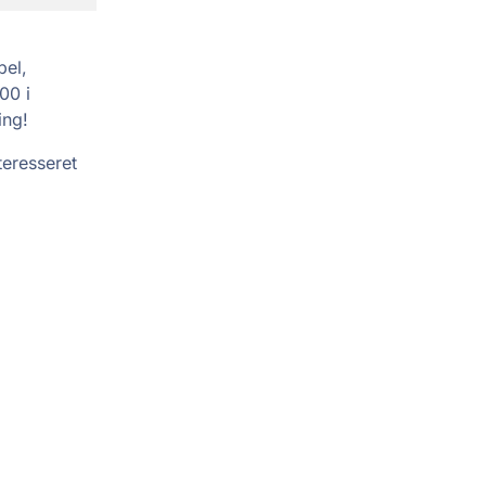
pel,
00 i
ing!
teresseret