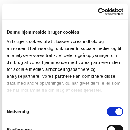
Denne hjemmeside bruger cookies
Vi bruger cookies til at tilpasse vores indhold og
annoncer, til at vise dig funktioner til sociale medier og til
Du vil måske også kunne
at analysere vores trafik. Vi deler også oplysninger om
lide...
din brug af vores hjemmeside med vores partnere inden
for sociale medier, annonceringspartnere og
analysepartnere. Vores partnere kan kombinere disse
data med andre oplysninger, du har givet dem, eller som
de har indsamlet fra din brug af deres tjenester.
Samtykkevalg
Nødvendig
Præferencer