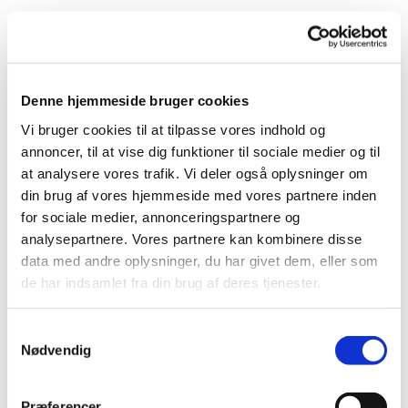
Denne hjemmeside bruger cookies
Vi bruger cookies til at tilpasse vores indhold og
annoncer, til at vise dig funktioner til sociale medier og til
Du vil måske også kunne
at analysere vores trafik. Vi deler også oplysninger om
lide...
din brug af vores hjemmeside med vores partnere inden
for sociale medier, annonceringspartnere og
analysepartnere. Vores partnere kan kombinere disse
data med andre oplysninger, du har givet dem, eller som
de har indsamlet fra din brug af deres tjenester.
Samtykkevalg
Nødvendig
Præferencer