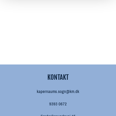
KONTAKT
kapernaums.sogn@km.dk
9393 0672