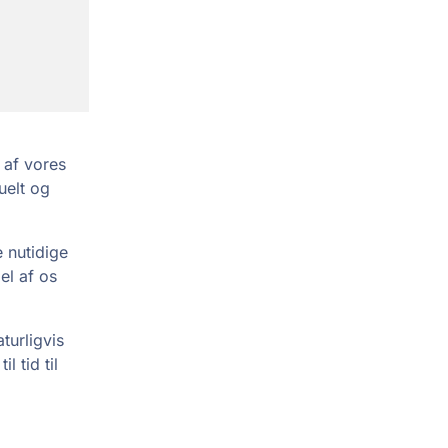
 af vores
uelt og
 nutidige
el af os
turligvis
l tid til