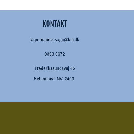
KONTAKT
kapernaums.sogn@km.dk
9393 0672
Frederikssundsvej 45
København NV, 2400