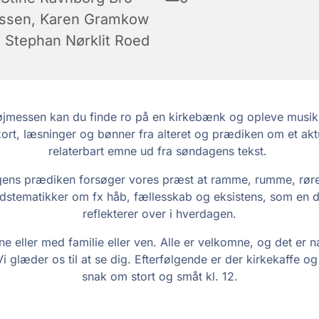
issen, Karen Gramkow
 Stephan Nørklit Roed
jmessen kan du finde ro på en kirkebænk og opleve musik
ort, læsninger og bønner fra alteret og prædiken om et akt
relaterbart emne ud fra søndagens tekst.
ens prædiken forsøger vores præst at ramme, rumme, røre
stematikker om fx håb, fællesskab og eksistens, som en d
reflekterer over i hverdagen.
e eller med familie eller ven. Alle er velkomne, og det er na
Vi glæder os til at se dig. Efterfølgende er der kirkekaffe og ti
snak om stort og småt kl. 12.