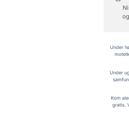
N
og
Under hø
motetk
Under ug
samfund
Kom alen
gratis. 