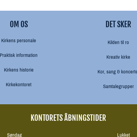
OM OS
DET SKER
Kirkens personale
Kilden til ro
Praktisk information
Kreativ kirke
Kirkens historie
Kor, sang & koncert
Kirkekontoret
Samtalegrupper
KONTORETS ÅBNINGSTIDER
Søndag
Lukket