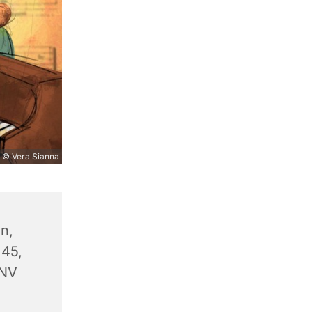
© Vera Sianna
n,
 45,
 NV