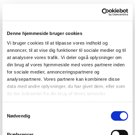
Denne hjemmeside bruger cookies
Vi bruger cookies til at tilpasse vores indhold og
annoncer, til at vise dig funktioner til sociale medier og til
Du vil måske også kunne
at analysere vores trafik. Vi deler også oplysninger om
lide...
din brug af vores hjemmeside med vores partnere inden
for sociale medier, annonceringspartnere og
analysepartnere. Vores partnere kan kombinere disse
data med andre oplysninger, du har givet dem, eller som
de har indsamlet fra din brug af deres tjenester.
Samtykkevalg
Nødvendig
Præferencer