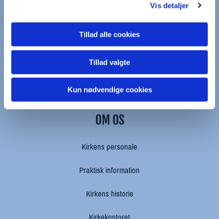
kapernaums.sogn@km.dk
Vis detaljer
9393 0672
Tillad alle cookies
Frederikssundsvej 45
Tillad valgte
København NV, 2400
Kun nødvendige cookies
OM OS
Kirkens personale
Praktisk information
Kirkens historie
Kirkekontoret